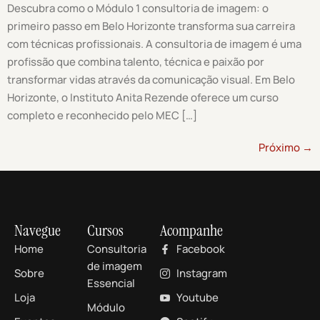
Descubra como o Módulo 1 consultoria de imagem: o
primeiro passo em Belo Horizonte transforma sua carreira
com técnicas profissionais. A consultoria de imagem é uma
profissão que combina talento, técnica e paixão por
transformar vidas através da comunicação visual. Em Belo
Horizonte, o Instituto Anita Rezende oferece um curso
completo e reconhecido pelo MEC […]
Próximo
→
Navegue
Cursos
Acompanhe
Home
Consultoria
Facebook
de imagem
Sobre
Instagram
Essencial
Loja
Youtube
Módulo